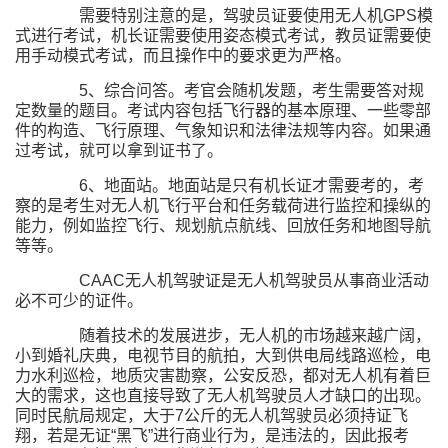
需要特别注意的是，驾驶员证要使用无人机GPS模
式进行考试，机长证需要使用姿态模式考试，教员证需要使
用手动模式考试，而且操作中的要求更为严格。
5、综合问答。考官会随机发题，考生需要答对规
定数量的题目。考试内容包括飞行器的基本原理、一些零部
件的构造、飞行原理、气象知识和法律法规等内容。如果通
过考试，就可以拿到证书了。
6、地面站。地面站是只有机长证才需要考的，考
察的是考生对无人机飞行平台和任务载荷进行监控和操纵的
能力，例如监控飞行、规划航点航线、回放任务和地图导航
等等。
CAAC无人机驾驶证是无人机驾驶员从事商业活动
必不可少的证件。
随着技术的发展进步，无人机的市场越来越广阔，
小到婚礼庆典，电视节目的航拍，大到供电局线路巡检，电
力水利巡检，地质灾害勘察，公安反恐，都对无人机有着巨
大的需求，这也直接导致了无人机驾驶员人才缺口的出现。
同时民航局规定，大于7公斤的无人机驾驶员必须持证飞
翔，若是无证“黑飞”进行商业行为，是违法的，因此报考