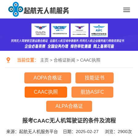
Toggl
navig
当前位置：
主页
>
合格证新闻
>
CAAC执照
AOPA合格证
技能证书
CAAC执照
航协ASFC
ALPA合格证
报考CAAC无人机驾驶证的条件及流程
来源：起航无人机服务平台
日期：2025-02-27
浏览：
2900次