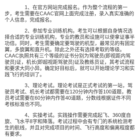
1、在官方网站完成报名。作为整个流程的第一
步，考生需要在CAAC官网上面完成注册，录入真实准确的
个人信息，完成报名。
2、参加专业训练机构。考生可以根据自身情况选
择合适的专业训练机构，专业的教员和设施可以使拿证事半
功倍。同时，考生需要确定要驾驶的机型，最常见的有固定
翼，多旋翼和直升机。除此之外还有选择考取的等级。
CAAC执照共有三个等级的证书分别为驾驶员(即视距内驾
驶员)证，机长(即超视距驾驶员)证及教练员证，其考试流程
和要求大同小异。确定好目标后，就可以开始理论学习和实
践飞行的培训了。
3、理论考试。理论考试是正式考试的第一站，驾
驶员考试、机长考试都需要在120分钟内作答100道题，教
员考试需要在60分钟内作答40道题，分数线根据证件不同
考核标准也不同。
4、实操考试。实践操作需要完成起飞、360度自
旋、飞水平8字和降落。考试过程中会有专门的系统检测考
生的航线，并且对完成项目的时间、飞行高度和偏离程度都
有要求。