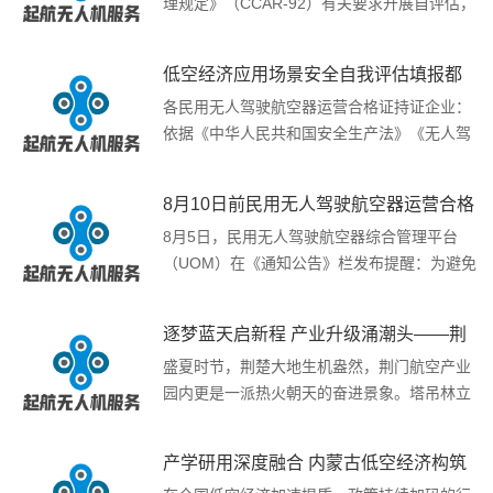
理规定》（CCAR-92）有关要求开展自评估，
具体...
[详情]
低空经济应用场景安全自我评估填报都
有哪些内容
各民用无人驾驶航空器运营合格证持证企业：
依据《中华人民共和国安全生产法》《无人驾
驶航空器飞...
[详情]
8月10日前民用无人驾驶航空器运营合格
证持有人必须完成并提交安全自评估
8月5日，民用无人驾驶航空器综合管理平台
（UOM）在《通知公告》栏发布提醒：为避免
影响民用...
[详情]
逐梦蓝天启新程 产业升级涌潮头——荆
门航空产业园高质量发展纪实
盛夏时节，荆楚大地生机盎然，荆门航空产业
园内更是一派热火朝天的奋进景象。塔吊林立
的建设现场...
[详情]
产学研用深度融合 内蒙古低空经济构筑
区域产业发展新优势