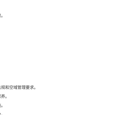
识。
法规和空域管理要求。
保养。
施。
数。