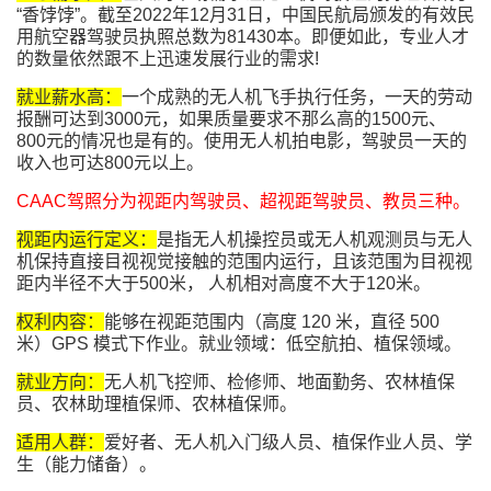
“香饽饽”。截至2022年12月31日，中国民航局颁发的有效民
用航空器驾驶员执照总数为81430本。即便如此，专业人才
的数量依然跟不上迅速发展行业的需求!
就业薪水高：
一个成熟的无人机飞手执行任务，一天的劳动
报酬可达到3000元，如果质量要求不那么高的1500元、
800元的情况也是有的。使用无人机拍电影，驾驶员一天的
收入也可达800元以上。
CAAC驾照分为视距内驾驶员、超视距驾驶员、教员三种。
视距内运行定义：
是指无人机操控员或无人机观测员与无人
机保持直接目视视觉接触的范围内运行，且该范围为目视视
距内半径不大于500米， 人机相对高度不大于120米。
权利内容：
能够在视距范围内（高度 120 米，直径 500
米）GPS 模式下作业。就业领域：低空航拍、植保领域。
就业方向：
无人机飞控师、检修师、地面勤务、农林植保
员、农林助理植保师、农林植保师。
适用人群：
爱好者、无人机入门级人员、植保作业人员、学
生（能力储备）。