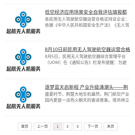
低空经济应用场景安全自我评估填报都
各民用无人驾驶航空器运营合格证持证企业：
有哪些内容
依据《中华人民共和国安全生产法》《无人驾
驶航空器飞行管理暂行条例》《民用无人驾驶
航空器运行安全管理规则》等法律法规及行
业...
8月10日前民用无人驾驶航空器运营合格
8月5日，民用无人驾驶航空器综合管理平台
证持有人必须完成并提交安全自评估
（UOM）在《通知公告》栏发布提醒：为避
免影响民用无人驾驶航空器综合管理平台相关
功能的正常使用，请各民用无人驾驶航空器
运...
逐梦蓝天启新程 产业升级涌潮头——荆
盛夏时节，荆楚大地生机盎然，荆门航空产业
门航空产业园高质量发展纪实
园内更是一派热火朝天的奋进景象。塔吊林立
的建设现场、机器轰鸣的生产车间、精益求精
的研发工位，勾勒出高端航空装备制造产业
蓬...
首页
上一页
1
2
3
下一页
末页