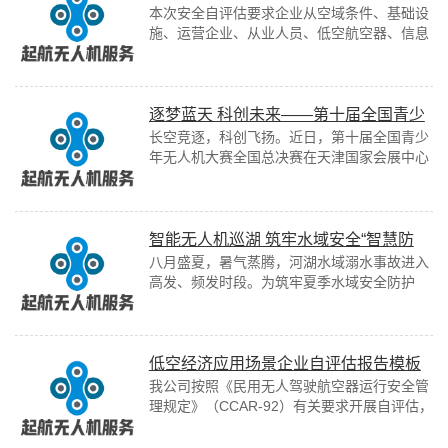
本次安全自评估要求企业从空域条件、基础设
施、运营企业、从业人员、低空航空器、信息
数据、舆情引导、其他八个维度全覆盖排查运
行风险，不可遗漏任意一模块，每一条核查
均...
逐梦蓝天 科创未来——第十届全国青少
长空竞逐，科创飞扬。近日，第十届全国青少
年无人机大赛全国总决赛圆满落幕
年无人机大赛全国总决赛在天津国家会展中心
盛大启幕、圆满收官。作为教育部官方认定的
中小学生竞赛白名单顶级科创赛事，本次大
赛...
智能无人机巡湖 筑牢水域安全“智慧防
八月盛夏，暑气蒸腾，河湖水域溺水事故进入
线”
高发、频发时段。为筑牢夏季水域安全防护
网，切实守护群众生命安全，8月3日午后，嘉
鱼县依托智能化科技手段，在三湖连江水域
开...
低空经济应用场景企业自评估报告模板
我公司按照《民用无人驾驶航空器运行安全管
理规定》（CCAR-92）有关要求开展自评估，
具体如下：一、空域条件1.依据CCAR-92部
92.625条要求，企业应确...