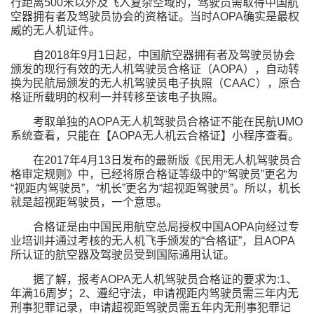
行距离500米以外及飞入复杂空域的，驾驶员需取得中国航
空器拥有者及驾驶员协会的资格证。当时AOPA确实是最权
威的无人机证件。
自2018年9月1日起，中国航空器拥有者及驾驶员协会
颁发的现行有效的无人机驾驶员合格证（AOPA），自动转
换为民航局颁发的无人机驾驶员电子执照（CAAC），原合
格证所载明的权利一并转移至该电子执照。
考取单独的AOPA无人机驾驶员合格证不能在民航UMO
系统查看，只能在【AOPA无人机云合格证】小程序查看。
在2017年4月13日发布的最新版《民用无人机驾驶员合
格审定规则》中，已经将原合格证等级中的“驾驶员”更名为
“视距内驾驶员”，“机长”更名为“超视距驾驶员”。所以，机长
就是超视距驾驶员，一个意思。
合格证是由中国民用航空总局授权中国AOPA向经过专
业培训并通过考核的无人机飞手颁发的“合格证”，且AOPA
所认证的航空器及驾驶员受到国际通用认证。
据了解，报考AOPA无人机驾驶员合格证的要求为:1、
年满16周岁；2、遵纪守法，申请视距内驾驶员需三年内无
刑事犯罪记录，申请超视距驾驶员需五年内无刑事犯罪记