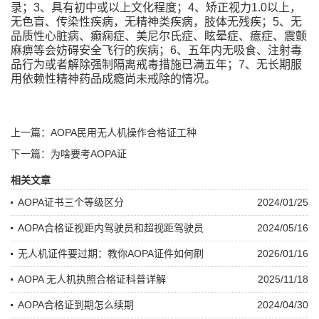
录；3、具有初中或以上文化程度；4、矫正视力1.0以上，
无色盲、传染性疾病，无精神类疾病，肢体无残疾；5、无
品质性心脏病、癫痫症、美尼尔氏症、眩晕症、癔症、震颤
麻痹等会妨碍安全飞行的疾病；6、五年内无吸食、注射毒
品行为或者解除强制隔离戒毒措施已满五年；7、无长期服
用依赖性精神药品成瘾尚未戒除的情况。
上一篇：AOPA民用无人机操作合格证工种
下一篇：为啥要考AOPA证
相关文章
AOPA证书三个等级区分
2024/01/25
AOPA合格证视距内驾驶员和超视距驾驶员
2024/05/16
无人机证件要过期：教你AOPA证件如何刷
2026/01/16
AOPA 无人机执照合格证科普详解
2025/11/18
AOPA合格证到期怎么续期
2024/04/30