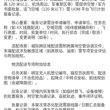
高 120 米以上、机场周边、军事禁区等）需提供空管 / 军方
书面批复，适飞空域（120 米以下）需 UOM 平台飞行计划
报备记录。
核心要素：每条记录需含申请编号、申请单位、任务名
称（如 XX 线路配送）、空域范围（经纬度精确到秒）、飞
行高度、时段、批复单位 / 时间、执行状态（完成 / 取消 /
变更）、变更说明（如有）。
适配场景：城际跨区域配送需附跨属地空管协调文件；
末端配送涉及敏感区域（如高铁站、油库）需专项安全评估
与附加授权。
物流配送专项附加信息
任务关联：绑定无人机登记编号、操控员执照号、配送
货物清单（不含危险品）、起降点 / 中转点坐标、航线规划
图（含避障路径）。
应急记录：空域内突发情况（如临时禁飞、设备故障）
的处置报告，附空管沟通记录、返航轨迹、事件闭环证明。
批量记录：多架次常态化配送需按线路 / 日期汇总报备
台账，标注批次编号，便于平台批量核验。