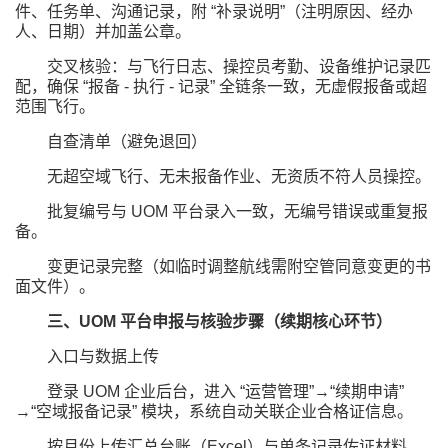
件、任务单、沟通记录，附 “补录说明”（注明原因、经办
人、日期）并加盖公章。
交叉核验：与飞行日志、操控员考勤、设备维护记录匹
配，确保 “报备 - 执行 - 记录” 全链条一致，无虚假报备或超
范围飞行。
自查清单（避免退回）
无超空域飞行、无未报备作业、无资质不符人员操控。
批复编号与 UOM 平台录入一致，无编号错误或重复报
备。
变更记录完整（如临时调整航线需附空管同意变更的书
面文件）。
三、UOM 平台申报与核验步骤（续期核心环节）
入口与数据上传
登录 UOM 企业后台，进入 “运营管理”→“续期申请”
→“空域报备记录” 模块，系统自动关联企业合格证信息。
按月份上传汇总台账（Excel）与单条记录佐证材料