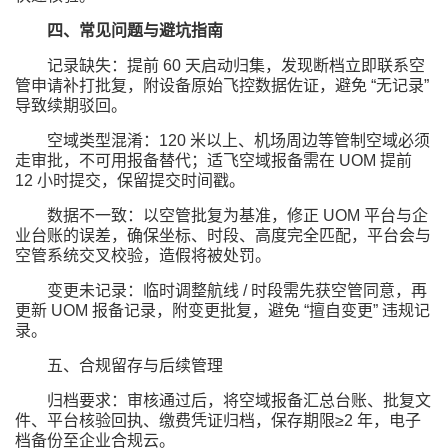
四、常见问题与避坑指南
记录缺失：提前 60 天启动归集，发现断档立即联系空
管申请补打批复，附设备原始飞控数据佐证，避免 “无记录”
导致续期驳回。
空域类型混淆：120 米以上、机场周边等管制空域必须
走审批，不可用报备替代；适飞空域报备需在 UOM 提前
12 小时提交，保留提交时间戳。
数据不一致：以空管批复为基准，修正 UOM 平台与企
业台账的误差，确保坐标、时段、高度完全匹配，平台会与
空管系统交叉校验，造假将被处罚。
变更未记录：临时调整航线 / 时段需先获空管同意，再
更新 UOM 报备记录，附变更批复，避免 “擅自变更” 违规记
录。
五、合规留存与后续管理
归档要求：审核通过后，将空域报备汇总台账、批复文
件、平台核验回执、缴费凭证归档，保存期限≥2 年，电子
档备份至企业合规云。