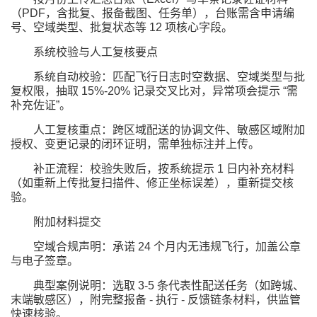
（PDF，含批复、报备截图、任务单），台账需含申请编
号、空域类型、批复状态等 12 项核心字段。
系统校验与人工复核要点
系统自动校验：匹配飞行日志时空数据、空域类型与批
复权限，抽取 15%-20% 记录交叉比对，异常项会提示 “需
补充佐证”。
人工复核重点：跨区域配送的协调文件、敏感区域附加
授权、变更记录的闭环证明，需单独标注并上传。
补正流程：校验失败后，按系统提示 1 日内补充材料
（如重新上传批复扫描件、修正坐标误差），重新提交核
验。
附加材料提交
空域合规声明：承诺 24 个月内无违规飞行，加盖公章
与电子签章。
典型案例说明：选取 3-5 条代表性配送任务（如跨城、
末端敏感区），附完整报备 - 执行 - 反馈链条材料，供监管
快速核验。