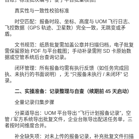
真实性与一致性校验标准
时空匹配：报备时段、坐标、高度与 UOM 飞行日志、
飞控数据（GPS 轨迹、卫星数）完全一致，无跳变或矛
盾。
文书规范：纸质批复需加盖公章并扫描归档，电子批复
需保留原始 PDF 与平台截图；手动补录需附 SD 卡原始数
据或空管系统后台查询记录。
闭环管理：所有报备均需有执行反馈（如任务完成回
执、未执行的书面说明），无 “只报备未执行 / 未闭环” 记
录。
二、实操准备：记录整理与自查（续期前 45 天启动）
全量记录归集步骤
分渠道导出：UOM 平台导出 “飞行计划报备记录”，空
管 / 军方系统导出批复文件，企业台账导出配送任务单，三
者按时间维度合并。
补全缺失项：对未上传的报备记录，补充批复文件扫描