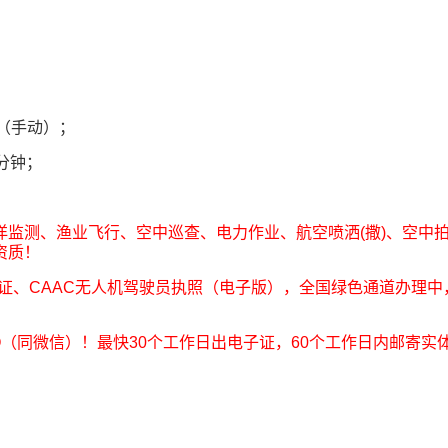
式（手动）；
分钟；
洋监测、渔业飞行、空中巡查、电力作业、航空喷洒(撒)、空中
资质！
合格证、CAAC无人机驾驶员执照（电子版），全国绿色通道办理
2O-266O（同微信）！最快30个工作日出电子证，60个工作日内邮寄实