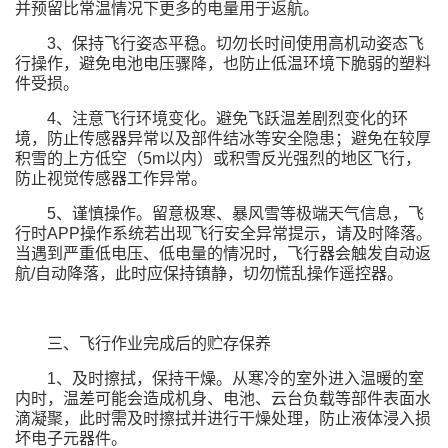
并预留比常温情况下更多的电量用于返航。
3、保持飞行姿态平稳。切勿长时间使用高机动姿态飞
行操作，避免电池电压骤降，也防止低温环境下脆弱的塑料
件受损。
4、注意飞行环境变化。避免飞跃温差剧烈变化的环
境，防止传感器异常以及部件结冰等安全隐患；避免在较厚
积雪的上方低空（5m以内）或积雪反光强烈的地区飞行，
防止视觉传感器工作异常。
5、谨慎操作。留意极寒、暴风雪等极端天气信息，飞
行时APP操作系统若出现飞行安全异常提示，请及时降落。
当遇到严重低电压、低电量的情况时，飞行器会触发自动返
航/自动降落，此时应保持镇静，切勿慌乱操作遥控器。
三、飞行作业完成后的贮存保养
1、及时擦拭，保持干燥。从寒冷的室外进入温暖的室
内时，温差可能会造成机身、电池、云台负载等部件表面水
滴凝聚，此时需及时擦拭并进行干燥处理，防止液体浸入损
坏电子元器件。