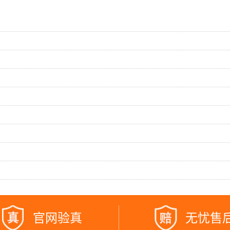
官网验真
无忧售