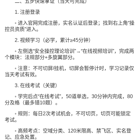
二、五步快速拿证（当天可完成）
1. 注册登录
◦ 进入官网完成注册，实名认证后登录；找到右上角“操
控员资质”进入。
2. 视频学习（必学，累计≥45分钟）
◦ 左侧选“安全操控理论培训”→“在线视频培训”，完成两
个模块：法规部分+多旋翼部分。
◦ 注意：不可切屏/挂机，切屏会暂停计时，学习记录仅
当天考试有效。
3. 在线考试（关键）
◦ 学完后点“在线考试”，50道单选，30分钟内完成，80
分及格（最多错10题）。
◦ 规则：每日2次考试机会，不可切页，切页可能锁定
考试。
◦ 高频考点：空域分类、120米限高、禁飞区、实名登
记、应急处置。