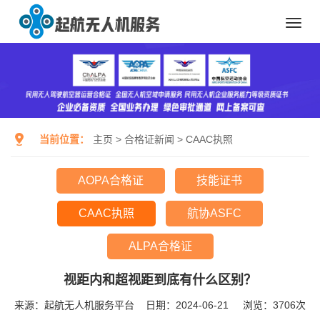
Toggl
navig
当前位置：
主页
>
合格证新闻
>
CAAC执照
AOPA合格证
技能证书
CAAC执照
航协ASFC
ALPA合格证
视距内和超视距到底有什么区别？
来源：起航无人机服务平台
日期：2024-06-21
浏览：
3706次