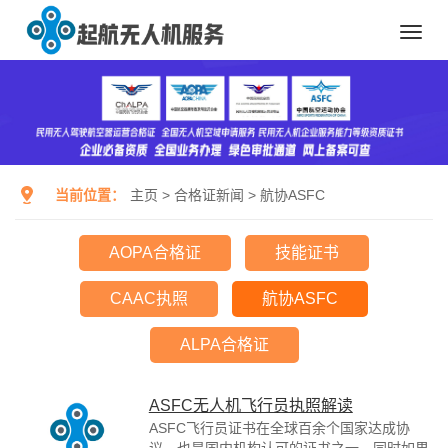
Toggl
navig
当前位置：
主页
>
合格证新闻
>
航协ASFC
AOPA合格证
技能证书
CAAC执照
航协ASFC
ALPA合格证
ASFC无人机飞行员执照解读
ASFC飞行员证书在全球百余个国家达成协