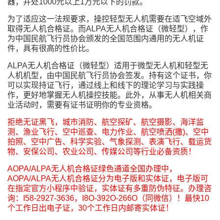
器，并处1000元以上1万元以下的罚款。
为了适应这一法规要求，操控轻型无人机需要在适飞空域外
取得无人机合格证。而ALPA无人机合格证（微轻型），作
为中国民航飞行员协会颁发的全国范围内通用的无人机证
件，具有很高的性价比。
ALPA无人机合格证（微轻型）适用于微型无人机和轻型无
人机机型，由中国民航飞行员协会签发。持有这个证书，你
可以实现持证飞行，通过线上和线下的理论学习与实践操
作，更好地掌握无人机操控技能。此外，从事无人机相关商
业活动时，需要有证书证明你的专业资格。
拒绝无证黑飞，城市消防、航空探矿、航空摄影、海洋监
测、渔业飞行、空中巡查、电力作业、航空喷洒(撒)、空中
拍照、空中广告、科学实验、气象探测、表演飞行、载运货
物、安保公司、农业公司、传媒公司等行业必备资质！
AOPA/ALPA无人机合格证绿色通道全国办理中，
AOPA/ALPA无人机合格证分为电子版和实体证，电子版可
在指定官方小程序中验证，实体证有多重防伪特征。办理咨
询：I58-2927-3636，I8O-392O-266O（同微信）！最快10
个工作日出电子证，30个工作日内邮寄实体证！